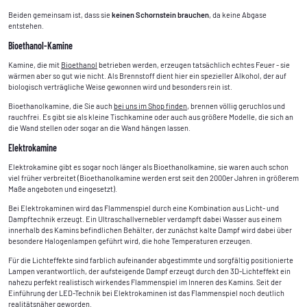
Beiden gemeinsam ist, dass sie
keinen Schornstein brauchen
, da keine Abgase
entstehen.
Bioethanol-Kamine
Kamine, die mit
Bioethanol
betrieben werden, erzeugen tatsächlich echtes Feuer - sie
wärmen aber so gut wie nicht. Als Brennstoff dient hier ein spezieller Alkohol, der auf
biologisch verträgliche Weise gewonnen wird und besonders rein ist.
Bioethanolkamine, die Sie auch
bei uns im Shop finden
, brennen völlig geruchlos und
rauchfrei. Es gibt sie als kleine Tischkamine oder auch aus größere Modelle, die sich an
die Wand stellen oder sogar an die Wand hängen lassen.
Elektrokamine
Elektrokamine gibt es sogar noch länger als Bioethanolkamine, sie waren auch schon
viel früher verbreitet (Bioethanolkamine werden erst seit den 2000er Jahren in größerem
Maße angeboten und eingesetzt).
Bei Elektrokaminen wird das Flammenspiel durch eine Kombination aus Licht- und
Dampftechnik erzeugt. Ein Ultraschallvernebler verdampft dabei Wasser aus einem
innerhalb des Kamins befindlichen Behälter, der zunächst kalte Dampf wird dabei über
besondere Halogenlampen geführt wird, die hohe Temperaturen erzeugen.
Für die Lichteffekte sind farblich aufeinander abgestimmte und sorgfältig positionierte
Lampen verantwortlich, der aufsteigende Dampf erzeugt durch den 3D-Lichteffekt ein
nahezu perfekt realistisch wirkendes Flammenspiel im Inneren des Kamins. Seit der
Einführung der LED-Technik bei Elektrokaminen ist das Flammenspiel noch deutlich
realitätsnäher geworden.