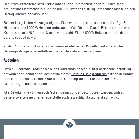
Der Stromverbrauch eines Elektrokamins kann unterschiedlich sein - in der Regel
braucht das Flammenspiel nur rund 100 - 150 Watt an Leistung - pro Stunde also nur einen
Betrag von weniger als 5 Cent.
Bei der integrierten Heizung steigt der Stromverbrauch dann aber schnell auf große
Höhen an: eine 1.000 W Heizung verbraucht 1 kWh für jede Stunde Betriebsdauer, was
Kosten von rund 28 Cent pro Stunde verursacht. Eine 2.000 W Heizung braucht dann
bereits doppelt so viel.
Zu den Anschaffungskosten muss man - gerade bei den Modellen mit zusätzlicher
Heizung - also gegebenenfalls einiges an Betriebskosten rechnen.
Aussehen
Sowohl Bioethanol-Kamine als auch Elektrokamine sind in ihrer optischen Gestaltung
entweder herkömmlichen Kaminöfen, die mit
Holz und Holzprodukten
betrieben werden
oder traditionellen offenen Feuerstellen nachempfunden. Die Optik der äußeren
Gestaltung ist dabei sehr ähnlich.
Alle Dekokamine können auch fest eingebaut und angeschlossen werden, sodass
beispielsweise eine offene Feuerstelle auch tatsächlich täuschend echt wirkt.