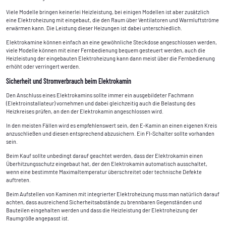
Viele Modelle bringen keinerlei Heizleistung, bei einigen Modellen ist aber zusätzlich
eine Elektroheizung mit eingebaut, die den Raum über Ventilatoren und Warmluftströme
erwärmen kann. Die Leistung dieser Heizungen ist dabei unterschiedlich.
Elektrokamine können einfach an eine gewöhnliche Steckdose angeschlossen werden,
viele Modelle können mit einer Fernbedienung bequem gesteuert werden, auch die
Heizleistung der eingebauten Elektroheizung kann dann meist über die Fernbedienung
erhöht oder verringert werden.
Sicherheit und Stromverbrauch beim Elektrokamin
Den Anschluss eines Elektrokamins sollte immer ein ausgebildeter Fachmann
(Elektroinstallateur) vornehmen und dabei gleichzeitig auch die Belastung des
Heizkreises prüfen, an den der Elektrokamin angeschlossen wird.
In den meisten Fällen wird es empfehlenswert sein, den E-Kamin an einen eigenen Kreis
anzuschließen und diesen entsprechend abzusichern. Ein FI-Schalter sollte vorhanden
sein.
Beim Kauf sollte unbedingt darauf geachtet werden, dass der Elektrokamin einen
Überhitzungsschutz eingebaut hat, der den Elektrokamin automatisch ausschaltet,
wenn eine bestimmte Maximaltemperatur überschreitet oder technische Defekte
auftreten.
Beim Aufstellen von Kaminen mit integrierter Elektroheizung muss man natürlich darauf
achten, dass ausreichend Sicherheitsabstände zu brennbaren Gegenständen und
Bauteilen eingehalten werden und dass die Heizleistung der Elektroheizung der
Raumgröße angepasst ist.