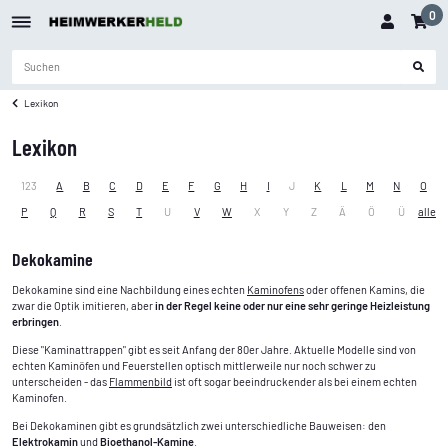
0
Lexikon
Lexikon
123
A
B
C
D
E
F
G
H
I
J
K
L
M
N
O
P
Q
R
S
T
U
V
W
X
Y
Z
Ä
Ö
Ü
alle
Dekokamine
Dekokamine sind eine Nachbildung eines echten
Kaminofens
oder offenen Kamins, die
zwar die Optik imitieren, aber
in der Regel keine oder nur eine sehr geringe Heizleistung
erbringen
.
Diese "Kaminattrappen" gibt es seit Anfang der 80er Jahre. Aktuelle Modelle sind von
echten Kaminöfen und Feuerstellen optisch mittlerweile nur noch schwer zu
unterscheiden - das
Flammenbild
ist oft sogar beeindruckender als bei einem echten
Kaminofen.
Bei Dekokaminen gibt es grundsätzlich zwei unterschiedliche Bauweisen: den
Elektrokamin
und
Bioethanol-Kamine
.