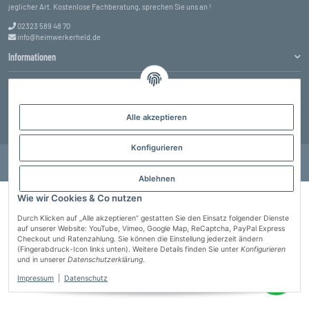
jeglicher Art. Kostenlose Fachberatung, sprechen Sie uns an !
02323 589 48 70
info@heimwerkerheld.de
Informationen
Service
Alle akzeptieren
Vertrag widerrufen
Konfigurieren
© Heimwerkerheld GmbH
* Alle Preise inkl. gesetzlicher USt., zzgl.
Versand
Powered by
JTL-Shop
Ablehnen
Wie wir Cookies & Co nutzen
Durch Klicken auf „Alle akzeptieren“ gestatten Sie den Einsatz folgender Dienste
auf unserer Website: YouTube, Vimeo, Google Map, ReCaptcha, PayPal Express
Checkout und Ratenzahlung. Sie können die Einstellung jederzeit ändern
(Fingerabdruck-Icon links unten). Weitere Details finden Sie unter
Konfigurieren
und in unserer
Datenschutzerklärung
.
Impressum
|
Datenschutz