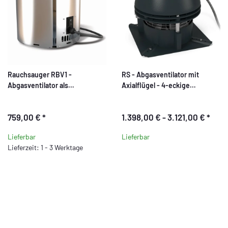
Rauchsauger RBV1 -
RS - Abgasventilator mit
Abgasventilator als
Axialflügel - 4-eckige
Anzündhilfe 0,27 A - 0,036 kW
Grundplatte
759,00 €
*
1.398,00 € -
3.121,00 €
*
Lieferbar
Lieferbar
Lieferzeit: 1 - 3 Werktage