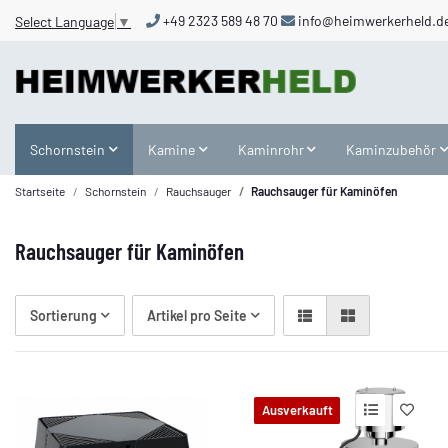
+49 2323 589 48 70
info@heimwerkerheld.d
Select Language
▼
Schornstein
Kamine
Kaminrohr
Kaminzubehör
Startseite
Schornstein
Rauchsauger
Rauchsauger für Kaminöfen
Rauchsauger für Kaminöfen
Sortierung
Artikel pro Seite
Ausverkauft