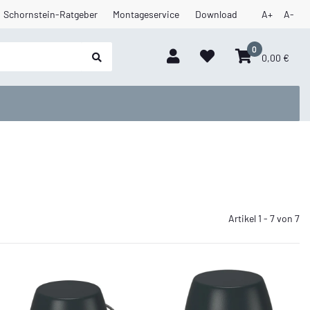
Schornstein-Ratgeber
Montageservice
Download
A+
A-
0
0,00 €
Artikel 1 - 7 von 7