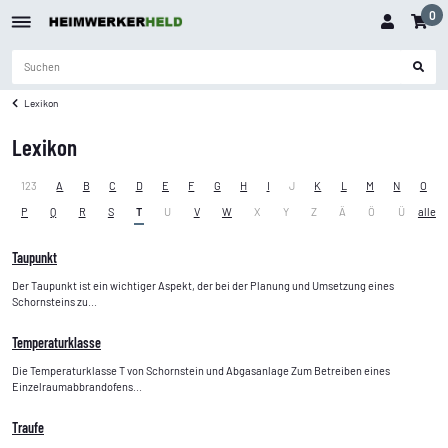
0
Lexikon
Lexikon
123
A
B
C
D
E
F
G
H
I
J
K
L
M
N
O
P
Q
R
S
T
U
V
W
X
Y
Z
Ä
Ö
Ü
alle
Taupunkt
Der Taupunkt ist ein wichtiger Aspekt, der bei der Planung und Umsetzung eines
Schornsteins zu...
Temperaturklasse
Die Temperaturklasse T von Schornstein und Abgasanlage Zum Betreiben eines
Einzelraumabbrandofens...
Traufe