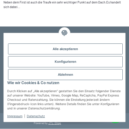
Neben dem First ist auch die Traufe ein sehr wichtiger Punkt auf dem Dach.Es handelt
sich dabei...
Alle akzeptieren
Der Profi für Edelstahlschornsteine, Schornsteinsanierung und Schornsteintechnik
jeglicher Art. Kostenlose Fachberatung, sprechen Sie uns an !
Konfigurieren
02323 589 48 70
info@heimwerkerheld.de
Ablehnen
Informationen
Wie wir Cookies & Co nutzen
Service
Durch Klicken auf „Alle akzeptieren“ gestatten Sie den Einsatz folgender Dienste
auf unserer Website: YouTube, Vimeo, Google Map, ReCaptcha, PayPal Express
Checkout und Ratenzahlung. Sie können die Einstellung jederzeit ändern
(Fingerabdruck-Icon links unten). Weitere Details finden Sie unter
Konfigurieren
Vertrag widerrufen
und in unserer
Datenschutzerklärung
.
Impressum
|
Datenschutz
© Heimwerkerheld GmbH
* Alle Preise inkl. gesetzlicher USt., zzgl.
Versand
Powered by
JTL-Shop