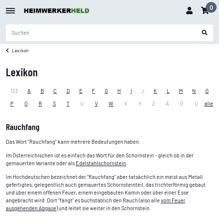
0
Lexikon
Lexikon
123
A
B
C
D
E
F
G
H
I
J
K
L
M
N
O
P
Q
R
S
T
U
V
W
X
Y
Z
Ä
Ö
Ü
alle
Rauchfang
Das Wort "Rauchfang" kann mehrere Bedeutungen haben.
Im Österreichischen ist es einfach das Wort für den Schornstein - gleich ob in der
gemauerten Variante oder als
Edelstahlschornstein
.
Im Hochdeutschen bezeichnet der "Rauchfang" aber tatsächlich ein meist aus Metall
gefertigtes, gelegentlich auch gemauertes Schornsteinteil, das trichterförmig gebaut
und über einem offenen Feuer, einem eingebauten Kamin oder über einer Esse
angebracht wird. Dort "fängt" es buchstäblich den Rauch (also alle
vom Feuer
ausgehenden Abgase
) und leitet sie weiter in den Schornstein.