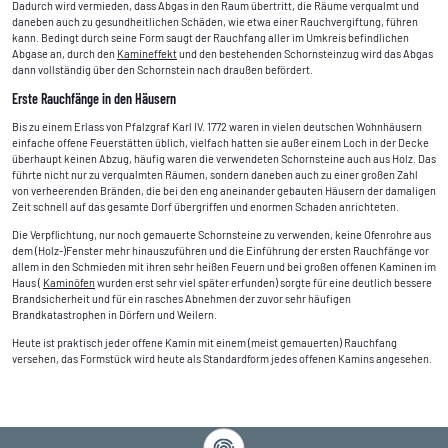
Dadurch wird vermieden, dass Abgas in den Raum übertritt, die Räume verqualmt und
daneben auch zu gesundheitlichen Schäden, wie etwa einer Rauchvergiftung, führen
kann. Bedingt durch seine Form saugt der Rauchfang aller im Umkreis befindlichen
Abgase an, durch den
Kamineffekt
und den bestehenden Schornsteinzug wird das Abgas
dann vollständig über den Schornstein nach draußen befördert.
Erste Rauchfänge in den Häusern
Bis zu einem Erlass von Pfalzgraf Karl IV. 1772 waren in vielen deutschen Wohnhäusern
einfache offene Feuerstätten üblich, vielfach hatten sie außer einem Loch in der Decke
überhaupt keinen Abzug, häufig waren die verwendeten Schornsteine auch aus Holz. Das
führte nicht nur zu verqualmten Räumen, sondern daneben auch zu einer großen Zahl
von verheerenden Bränden, die bei den eng aneinander gebauten Häusern der damaligen
Zeit schnell auf das gesamte Dorf übergriffen und enormen Schaden anrichteten.
Die Verpflichtung, nur noch gemauerte Schornsteine zu verwenden, keine Ofenrohre aus
dem (Holz-)Fenster mehr hinauszuführen und die Einführung der ersten Rauchfänge vor
allem in den Schmieden mit ihren sehr heißen Feuern und bei großen offenen Kaminen im
Haus (
Kaminöfen
wurden erst sehr viel später erfunden) sorgte für eine deutlich bessere
Brandsicherheit und für ein rasches Abnehmen der zuvor sehr häufigen
Brandkatastrophen in Dörfern und Weilern.
Heute ist praktisch jeder offene Kamin mit einem (meist gemauerten) Rauchfang
versehen, das Formstück wird heute als Standardform jedes offenen Kamins angesehen.