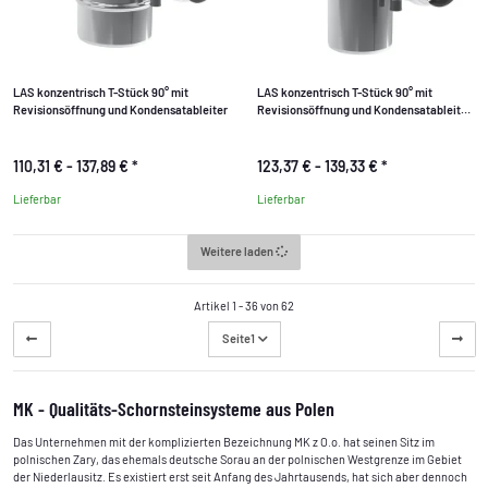
LAS konzentrisch T-Stück 90° mit
LAS konzentrisch T-Stück 90° mit
Revisionsöffnung und Kondensatableiter
Revisionsöffnung und Kondensatableiter
reduziert
110,31 € -
137,89 €
*
123,37 € -
139,33 €
*
Lieferbar
Lieferbar
Weitere laden
Artikel 1 - 36 von 62
Seite
1
MK - Qualitäts-Schornsteinsysteme aus Polen
Das Unternehmen mit der komplizierten Bezeichnung MK z O.o. hat seinen Sitz im
polnischen Zary, das ehemals deutsche Sorau an der polnischen Westgrenze im Gebiet
der Niederlausitz. Es existiert erst seit Anfang des Jahrtausends, hat sich aber dennoch