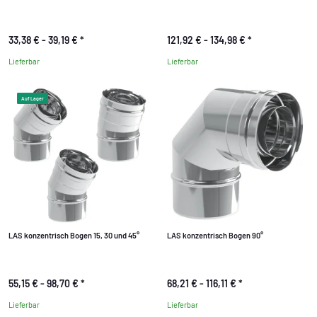
33,38 € -
39,19 €
*
121,92 € -
134,98 €
*
Lieferbar
Lieferbar
Auf Lager
LAS konzentrisch Bogen 15, 30 und 45°
LAS konzentrisch Bogen 90°
55,15 € -
98,70 €
*
68,21 € -
116,11 €
*
Lieferbar
Lieferbar