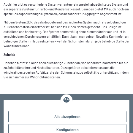
Auch hier gibt es verschiedene Systemvarianten: ein speziell abgedichtetes System und
ein separates System für Turbo- und Kondensatkessel. Daneben bietet MK auch noch ein
spezielles doppelwandiges System an, das besonders für Aggregate abgestimmt ist.
Mit dem System ZEN, das als doppelwandiges, isoliertes System auch als selbständiger
Außenschornstein einsetzbar ist, hat sich MK einen Namen gemacht. Das Design ist
auffallend und hochwertig, Das System kommt völlig ohne Klemmbänder aus und ist in
verschiedenen Durchmessern erhältlich. Damit kann man seinen
Novaline Kaminofen
an
beliebiger Stelle im Haus aufstellen - weil der Schornstein durch jede beliebige Stelle der
Wand führen kann.
Zubehör
Daneben bietet MK auch noch alles nötige Zubehör an, von Schornsteinaufsätzen bis hin
zu Schalldämpfern und Neutralisatoren. Dazu gehören beispielsweise auch die
windkraftgesteuerten Aufsätze, die den
Schornsteinzug
selbsttätig unterstützen, indem
Sie sich immer zur Windrichtung stellen.
Alle akzeptieren
Der Profi für Edelstahlschornsteine, Schornsteinsanierung und Schornsteintechnik
jeglicher Art. Kostenlose Fachberatung, sprechen Sie uns an !
Konfigurieren
02323 589 48 70