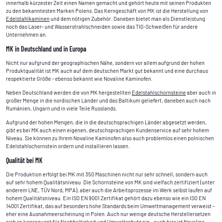
innerhalb kürzester Zeit einen Namen gemacht und gehört heute mit seinen Produkten
zu den bekanntesten Marken Polens. Das Kerngeschäft von MK ist die Herstellung von
Edelstahlkaminen
und dem nötigen Zubehör. Daneben bietet man als Dienstleistung
noch das Laser- und Wasserstrahlschneiden sowie das TIG-Schweißen für andere
Unternehmen an.
MK in Deutschland und in Europa
Nicht nur aufgrund der geographischen Nähe, sondern vor allem aufgrund der hohen
Produktqualität ist MK auch auf dem deutschen Markt gut bekannt und eine durchaus
respektierte Größe - ebenso bekannt wie Novaline Kaminofen.
Neben Deutschland werden die von MK hergestellten
Edelstahlschornsteine
aber auch in
großer Menge in die nordischen Länder und das Baltikum geliefert, daneben auch nach
Rumänien, Ungarn und in viele Teile Russlands.
Aufgrund der hohen Mengen, die in die deutschsprachigen Länder abgesetzt werden,
gibt es bei MK auch einen eigenen, deutschsprachigen Kundenservice auf sehr hohem
Niveau. Sie können zu Ihrem Novaline Kaminofen also auch problemlos einen polnischen
Edelstahlschornstein ordern und installieren lassen.
Qualität bei MK
Die Produktion erfolgt bei MK mit 350 Maschinen nicht nur sehr schnell, sondern auch
auf sehr hohem Qualitätsniveau. Die Schornsteine von MK sind vielfach zertifiziert (unter
anderem LNE, TÜV Nord, MPA), aber auch die Arbeitsprozesse im Werk selbst laufen auf
hohem Qualitätsniveau. Ein ISO EN 9001 Zertifikat gehört dazu ebenso wie ein ISO EN
14001 Zertifikat, das auf besonders hohe Standards beim Umweltmanagement verweist -
eher eine Ausnahmeerscheinung in Polen. Auch nur wenige deutsche Herstellersetzen
sich so konsequent für Nachhaltigkeit und Umweltschutz ein - auch hier ist
Novaline