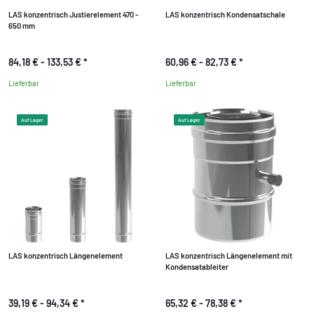
LAS konzentrisch Justierelement 470 -
LAS konzentrisch Kondensatschale
650 mm
84,18 € -
133,53 €
*
60,96 € -
82,73 €
*
Lieferbar
Lieferbar
Auf Lager
Auf Lager
LAS konzentrisch Längenelement
LAS konzentrisch Längenelement mit
Kondensatableiter
39,19 € -
94,34 €
*
65,32 € -
78,38 €
*