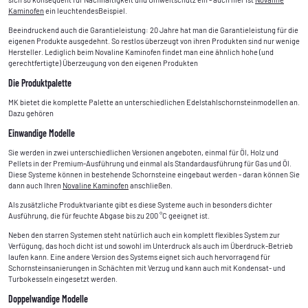
Kaminofen
ein leuchtendesBeispiel.
Beeindruckend auch die Garantieleistung: 20 Jahre hat man die Garantieleistung für die
eigenen Produkte ausgedehnt. So restlos überzeugt von ihren Produkten sind nur wenige
Hersteller. Lediglich beim Novaline Kaminofen findet man eine ähnlich hohe (und
gerechtfertigte) Überzeugung von den eigenen Produkten
Die Produktpalette
MK bietet die komplette Palette an unterschiedlichen Edelstahlschornsteinmodellen an.
Dazu gehören
Einwandige Modelle
Sie werden in zwei unterschiedlichen Versionen angeboten, einmal für Öl, Holz und
Pellets in der Premium-Ausführung und einmal als Standardausführung für Gas und Öl.
Diese Systeme können in bestehende Schornsteine eingebaut werden - daran können Sie
dann auch Ihren
Novaline Kaminofen
anschließen.
Als zusätzliche Produktvariante gibt es diese Systeme auch in besonders dichter
Ausführung, die für feuchte Abgase bis zu 200 °C geeignet ist.
Neben den starren Systemen steht natürlich auch ein komplett flexibles System zur
Verfügung, das hoch dicht ist und sowohl im Unterdruck als auch im Überdruck-Betrieb
laufen kann. Eine andere Version des Systems eignet sich auch hervorragend für
Schornsteinsanierungen in Schächten mit Verzug und kann auch mit Kondensat- und
Turbokesseln eingesetzt werden.
Doppelwandige Modelle