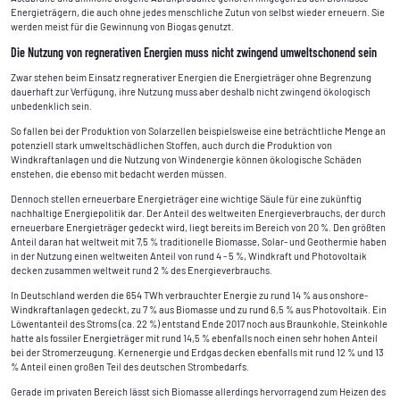
Energieträgern, die auch ohne jedes menschliche Zutun von selbst wieder erneuern. Sie
werden meist für die Gewinnung von Biogas genutzt.
Die Nutzung von regnerativen Energien muss nicht zwingend umweltschonend sein
Zwar stehen beim Einsatz regnerativer Energien die Energieträger ohne Begrenzung
dauerhaft zur Verfügung, ihre Nutzung muss aber deshalb nicht zwingend ökologisch
unbedenklich sein.
So fallen bei der Produktion von Solarzellen beispielsweise eine beträchtliche Menge an
potenziell stark umweltschädlichen Stoffen, auch durch die Produktion von
Windkraftanlagen und die Nutzung von Windenergie können ökologische Schäden
enstehen, die ebenso mit bedacht werden müssen.
Dennoch stellen erneuerbare Energieträger eine wichtige Säule für eine zukünftig
nachhaltige Energiepolitik dar. Der Anteil des weltweiten Energieverbrauchs, der durch
erneuerbare Energieträger gedeckt wird, liegt bereits im Bereich von 20 %. Den größten
Anteil daran hat weltweit mit 7,5 % traditionelle Biomasse, Solar- und Geothermie haben
in der Nutzung einen weltweiten Anteil von rund 4 - 5 %, Windkraft und Photovoltaik
decken zusammen weltweit rund 2 % des Energieverbrauchs.
In Deutschland werden die 654 TWh verbrauchter Energie zu rund 14 % aus onshore-
Windkraftanlagen gedeckt, zu 7 % aus Biomasse und zu rund 6,5 % aus Photovoltaik. Ein
Löwentanteil des Stroms (ca. 22 %) entstand Ende 2017 noch aus Braunkohle, Steinkohle
hatte als fossiler Energieträger mit rund 14,5 % ebenfalls noch einen sehr hohen Anteil
bei der Stromerzeugung. Kernenergie und Erdgas decken ebenfalls mit rund 12 % und 13
% Anteil einen großen Teil des deutschen Strombedarfs.
Gerade im privaten Bereich lässt sich Biomasse allerdings hervorragend zum Heizen des