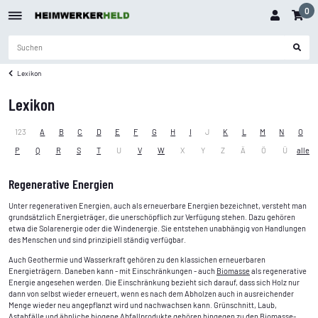
0
Lexikon
Lexikon
123
A
B
C
D
E
F
G
H
I
J
K
L
M
N
O
P
Q
R
S
T
U
V
W
X
Y
Z
Ä
Ö
Ü
alle
Regenerative Energien
Unter regenerativen Energien, auch als erneuerbare Energien bezeichnet, versteht man
grundsätzlich Energieträger, die unerschöpflich zur Verfügung stehen. Dazu gehören
etwa die Solarenergie oder die Windenergie. Sie entstehen unabhängig von Handlungen
des Menschen und sind prinzipiell ständig verfügbar.
Auch Geothermie und Wasserkraft gehören zu den klassichen erneuerbaren
Energieträgern. Daneben kann - mit Einschränkungen - auch
Biomasse
als regenerative
Energie angesehen werden. Die Einschränkung bezieht sich darauf, dass sich Holz nur
dann von selbst wieder erneuert, wenn es nach dem Abholzen auch in ausreichender
Menge wieder neu angepflanzt wird und nachwachsen kann. Grünschnitt, Laub,
Astabfälle und ähnliche biogene Abfallprodukte gehören hingegen zu den Biomasse-