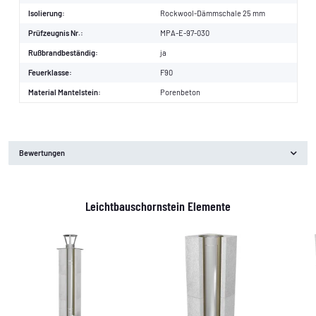
Isolierung:
Rockwool-Dämmschale 25 mm
Prüfzeugnis Nr.:
MPA-E-97-030
Rußbrandbeständig:
ja
Feuerklasse:
F90
Material Mantelstein:
Porenbeton
Bewertungen
Leichtbauschornstein Elemente