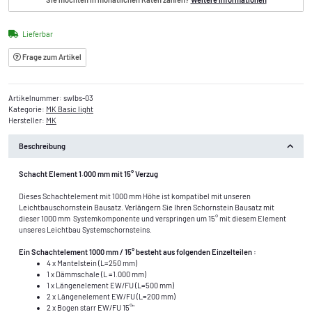
Lieferbar
Frage zum Artikel
Artikelnummer:
swlbs-03
Kategorie:
MK Basic light
Hersteller:
MK
Beschreibung
Schacht Element 1.000 mm mit 15° Verzug
Dieses Schachtelement mit 1000 mm Höhe ist kompatibel mit unseren
Leichtbauschornstein Bausatz. Verlängern Sie Ihren Schornstein Bausatz mit
dieser 1000 mm Systemkomponente und verspringen um 15° mit diesem Element
unseres Leichtbau Systemschornsteins.
Ein Schachtelement 1000 mm /
15°
besteht aus folgenden Einzelteilen :
4 x Mantelstein (L=250 mm)
1 x Dämmschale (L =1.000 mm)
1 x Längenelement EW/FU (L=500 mm)
2 x Längenelement EW/FU (L=200 mm)
2 x Bogen starr EW/FU 15°"