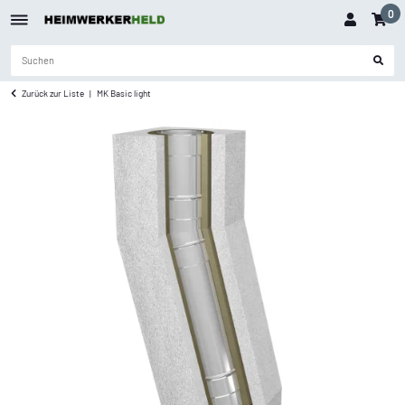
0
Zurück zur Liste
MK Basic light