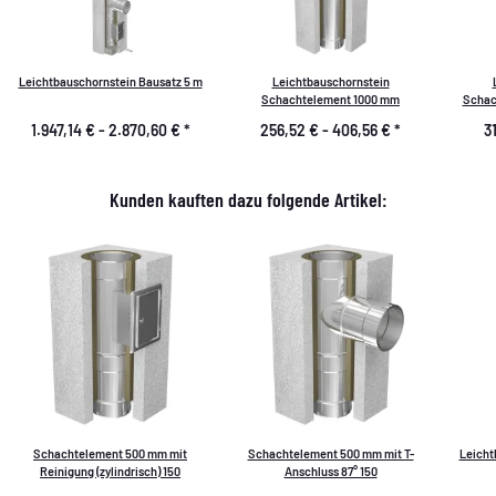
Leichtbauschornstein Bausatz 5 m
Leichtbauschornstein
Schachtelement 1000 mm
Schac
1.947,14 € -
2.870,60 €
*
256,52 € -
406,56 €
*
3
Kunden kauften dazu folgende Artikel:
Schachtelement 500 mm mit
Schachtelement 500 mm mit T-
Leicht
Reinigung (zylindrisch) 150
Anschluss 87° 150