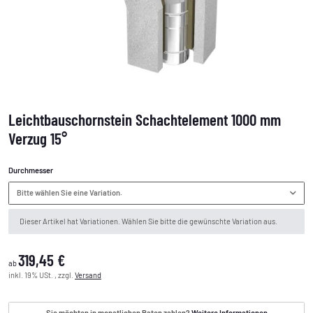
Leichtbauschornstein Schachtelement 1000 mm
Verzug 15°
Durchmesser
Bitte wählen Sie eine Variation.
x
Dieser Artikel hat Variationen. Wählen Sie bitte die gewünschte Variation aus.
319,45 €
ab
inkl. 19% USt. , zzgl.
Versand
Sie möchten in monatlichen Raten zahlen?
Weitere Informationen