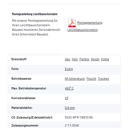
Montageanleitung Leichtbauschornstein
Mit unserer Montageanleitung für
Montageanleitung
Ihren Leichtbauschornstein
Bausatz montieren Sie kinderleicht
Leichtbauschornstein
Ihren Schornstein Bausatz.
Produkteigenschaft
Wert
Brennstoff:
Gas
Holz
Pellets
Heizöl
Kohle
Form:
Eckig
Betriebsweise:
N1-Unterdruck
Feucht
Trocken
Max. Betriebstemperatur:
450° C
Korrosionsklasse:
V3
Materialstärke:
0,6 mm
CE-Zulassung (Edelstahlrohr):
0432-BPR 119972/05
Zulassungsnummer:
Z-7.1-3048