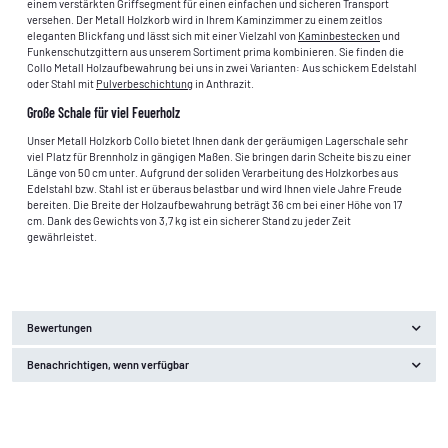
einem verstärkten Griffsegment für einen einfachen und sicheren Transport
versehen. Der Metall Holzkorb wird in Ihrem Kaminzimmer zu einem zeitlos
eleganten Blickfang und lässt sich mit einer Vielzahl von
Kaminbestecken
und
Funkenschutzgittern aus unserem Sortiment prima kombinieren. Sie finden die
Collo Metall Holzaufbewahrung bei uns in zwei Varianten: Aus schickem Edelstahl
oder Stahl mit
Pulverbeschichtung
in Anthrazit.
Große Schale für viel Feuerholz
Unser Metall Holzkorb Collo bietet Ihnen dank der geräumigen Lagerschale sehr
viel Platz für Brennholz in gängigen Maßen. Sie bringen darin Scheite bis zu einer
Länge von 50 cm unter. Aufgrund der soliden Verarbeitung des Holzkorbes aus
Edelstahl bzw. Stahl ist er überaus belastbar und wird Ihnen viele Jahre Freude
bereiten. Die Breite der Holzaufbewahrung beträgt 36 cm bei einer Höhe von 17
cm. Dank des Gewichts von 3,7 kg ist ein sicherer Stand zu jeder Zeit
gewährleistet.
Bewertungen
Benachrichtigen, wenn verfügbar