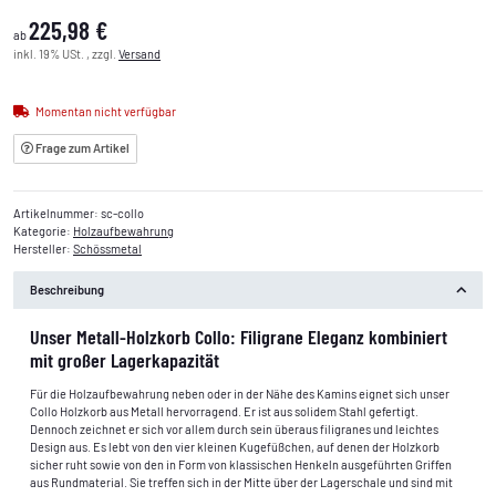
225,98 €
ab
inkl. 19% USt. , zzgl.
Versand
Momentan nicht verfügbar
Frage zum Artikel
Artikelnummer:
sc-collo
Kategorie:
Holzaufbewahrung
Hersteller:
Schössmetal
Beschreibung
Unser Metall-Holzkorb Collo: Filigrane Eleganz kombiniert
mit großer Lagerkapazität
Für die Holzaufbewahrung neben oder in der Nähe des Kamins eignet sich unser
Collo Holzkorb aus Metall hervorragend. Er ist aus solidem Stahl gefertigt.
Dennoch zeichnet er sich vor allem durch sein überaus filigranes und leichtes
Design aus. Es lebt von den vier kleinen Kugefüßchen, auf denen der Holzkorb
sicher ruht sowie von den in Form von klassischen Henkeln ausgeführten Griffen
aus Rundmaterial. Sie treffen sich in der Mitte über der Lagerschale und sind mit