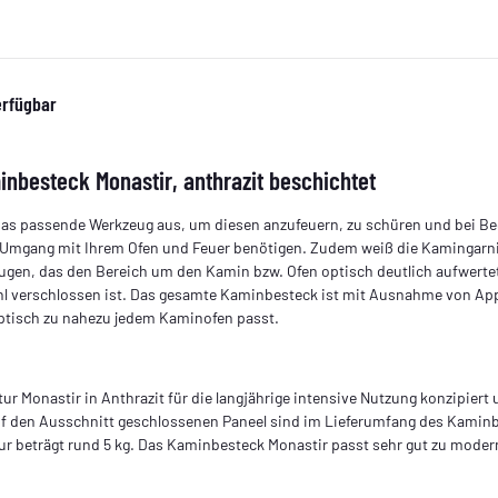
erfügbar
nbesteck Monastir, anthrazit beschichtet
s passende Werkzeug aus, um diesen anzufeuern, zu schüren und bei Beda
ren Umgang mit Ihrem Ofen und Feuer benötigen. Zudem weiß die Kamingarn
gen, das den Bereich um den Kamin bzw. Ofen optisch deutlich aufwertet.
hl verschlossen ist. Das gesamte Kaminbesteck ist mit Ausnahme von Appl
optisch zu nahezu jedem Kaminofen passt.
tur Monastir in Anthrazit für die langjährige intensive Nutzung konzipiert
auf den Ausschnitt geschlossenen Paneel sind im Lieferumfang des Kamin
r beträgt rund 5 kg. Das Kaminbesteck Monastir passt sehr gut zu modern