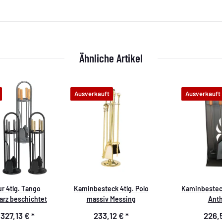
Ähnliche Artikel
Ausverkauft
Ausverkauft
r 4tlg. Tango
Kaminbesteck 4tlg. Polo
Kaminbesteck
arz beschichtet
massiv Messing
Anth
-
327,13 €
*
233,12 €
*
226,