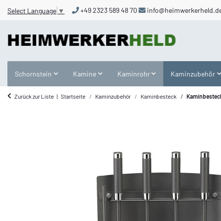
+49 2323 589 48 70
info@heimwerkerheld.d
Select Language
▼
Schornstein
Kamine
Kaminrohr
Kaminzubehör
Zurück zur Liste
Startseite
Kaminzubehör
Kaminbesteck
Kaminbesteck 