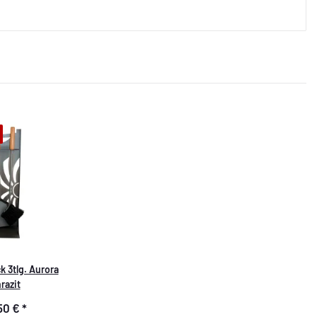
 3tlg. Aurora
razit
50 €
*