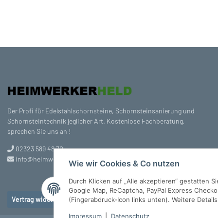
Der Profi für Edelstahlschornsteine, Schornsteinsanierung und
Schornsteintechnik jeglicher Art. Kostenlose Fachberatung,
sprechen Sie uns an !
02323 589 48 70
info@heimwerkerheld.de
Wie wir Cookies & Co nutzen
Durch Klicken auf „Alle akzeptieren“ gestatten 
Google Map, ReCaptcha, PayPal Express Checkout
Vertrag widerrufen
(Fingerabdruck-Icon links unten). Weitere Detail
Impressum
|
Datenschutz