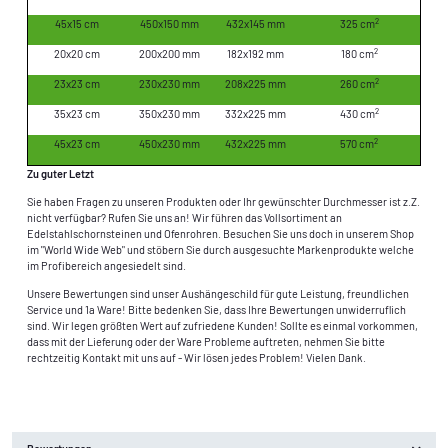
2
45x15 cm
450x150 mm
432x145 mm
325 cm
2
20x20 cm
200x200 mm
182x192 mm
180 cm
2
23x23 cm
230x230 mm
208x225 mm
260 cm
2
35x23 cm
350x230 mm
332x225 mm
430 cm
2
45x23 cm
450x230 mm
432x225 mm
570 cm
Zu guter Letzt
Sie haben Fragen zu unseren Produkten oder Ihr gewünschter Durchmesser ist z.Z.
nicht verfügbar? Rufen Sie uns an! Wir führen das Vollsortiment an
Edelstahlschornsteinen und Ofenrohren. Besuchen Sie uns doch in unserem Shop
im "World Wide Web" und stöbern Sie durch ausgesuchte Markenprodukte welche
im Profibereich angesiedelt sind.
Unsere Bewertungen sind unser Aushängeschild für gute Leistung, freundlichen
Service und 1a Ware! Bitte bedenken Sie, dass Ihre Bewertungen unwiderruflich
sind. Wir legen größten Wert auf zufriedene Kunden! Sollte es einmal vorkommen,
dass mit der Lieferung oder der Ware Probleme auftreten, nehmen Sie bitte
rechtzeitig Kontakt mit uns auf - Wir lösen jedes Problem! Vielen Dank.