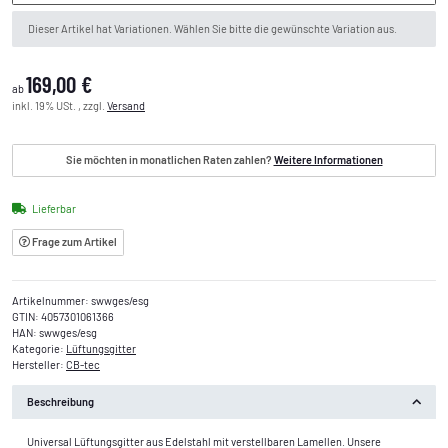
x
Dieser Artikel hat Variationen. Wählen Sie bitte die gewünschte Variation aus.
169,00 €
ab
inkl. 19% USt. , zzgl.
Versand
Sie möchten in monatlichen Raten zahlen?
Weitere Informationen
Lieferbar
Frage zum Artikel
Artikelnummer:
swwges/esg
GTIN:
4057301061366
HAN:
swwges/esg
Kategorie:
Lüftungsgitter
Hersteller:
CB-tec
Beschreibung
Universal Lüftungsgitter aus Edelstahl mit verstellbaren Lamellen. Unsere