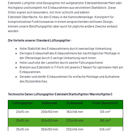
Edelstahl Luftgitter sind Designgitter mit aufgesetzter Edelstahlblende Matt oder
Hochglanz und komplett mit Einbaurahmen aus verzinktem Stahlblech. Diese
Gitter eignen sich besonders, mit ihrer schlicht und edelen
Edelstahl Oberfläche, für den Einbau in die Kaminofenanlage. Konzipiert für
kompromisslose Funktionsweise in einem ansprechenden zeitlosen Design,
können unsere Belüftungsgitter aber auch für jegliche andere Zwecke verbaut
werden.
Die Vorteile unserer Standard Lüftungsgitter :
Hohe Stabilität des Einbaurahmens durch zweiseitige Umkantung.
Geringes Einbaumaß des Einbaurahmens bei nachträglicher Montage in
der Ofenanlage durch 2-seitige Umkantung nach Innen.
Hohe Laufruhe der Lamellen durch zweite Führungsschiene.
Bratzen aus Edelstahl in T-Form mit jeweils 2 'Nasen' für optimalen Halt am
Einbaurahmen.
Gerader und steifer Einbaurahmen für einfache Montage und Aufnahme
des Stutzenbleches.
Technische Daten Lüftungsgitter Edelstahl (Kaltluftgitter/Warmluftgitter):
Lüftungsgitter
Außenmaß
Einbaumaß
Freier Querschnitt
2
20x15 cm
200x150 mm
182x146 mm
125 cm
2
25x15 cm
250x150 mm
233x145 mm
165 cm
2
35x15 cm
350x150 mm
332x145 mm
245 cm