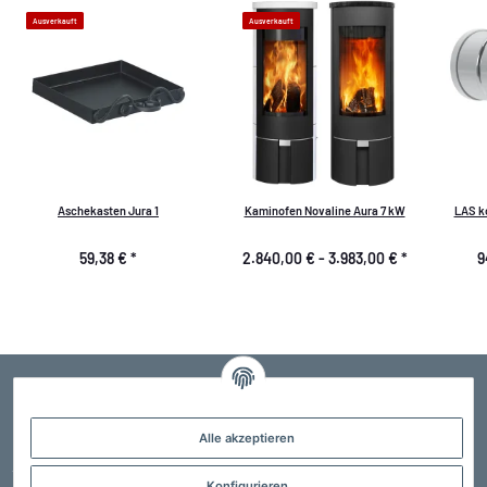
Ausverkauft
Ausverkauft
Aschekasten Jura 1
Kaminofen Novaline Aura 7 kW
LAS ko
59,38 €
*
2.840,00 € -
3.983,00 €
*
9
Alle akzeptieren
Der Profi für Edelstahlschornsteine, Schornsteinsanierung und Schornsteintechnik
jeglicher Art. Kostenlose Fachberatung, sprechen Sie uns an !
Konfigurieren