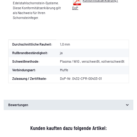
Konformitätserklärung /
Edelstahlschornstein-Systeme.
Diese Konformitätserklärung gilt
DoP
als Nachweis für Ihren
Schornsteinfeger.
Produkteigenschaft
Wert
Durchschnittliche Rauheit:
1,0 mm
Rußbrandbeständigkeit:
ja
Schweißmethode:
Plasma / WIG , verschweißt, vollverschweißt
Verbindungsart:
Muffe
Zulassung / Zertifikate:
DoP-Nr. 0432-CPR-00403-01
Bewertungen
Kunden kauften dazu folgende Artikel: