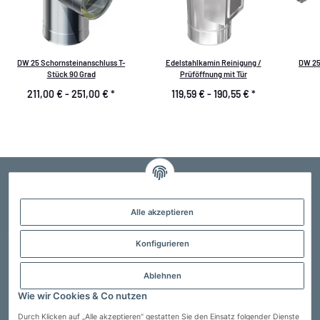
DW 25 Schornsteinanschluss T-
Edelstahlkamin Reinigung /
DW 25
Stück 90 Grad
Prüföffnung mit Tür
211,00 € -
251,00 €
*
119,59 € -
190,55 €
*
Alle akzeptieren
Der Profi für Edelstahlschornsteine, Schornsteinsanierung und Schornsteintechnik
jeglicher Art. Kostenlose Fachberatung, sprechen Sie uns an !
Konfigurieren
02323 589 48 70
info@heimwerkerheld.de
Ablehnen
Informationen
Wie wir Cookies & Co nutzen
Service
Durch Klicken auf „Alle akzeptieren“ gestatten Sie den Einsatz folgender Dienste