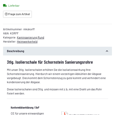
Lieferbar
Frage zum Artikel
Artikelnummer:
mkskorff
HAN:
KORFF
Kategorie:
Kaminsanierung Rund
Hersteller:
Heimwerkerheld
Beschreibung
3tlg. Isolierschale für Schornstein Sanierungsrohre
Mit unser 3tlg. Isolierschalen erhöhen Sie die Isoliationswirkung Ihre
Schornsteinsanierung. Hierdurch wir einem vorzeitigen Abkühlen der Abgase
vorgebeugt. Dies kommt dem Schornsteinzug zu gute kommt und verhindert eine
kondensierung der Abgase.
Diese Isolierschalen sind 3tlg. und müssen mit z.b, mit eine Draht um das Rohr
fixiert werden.
Konformitätserklärung / DoP
CE für unsere einwandigen