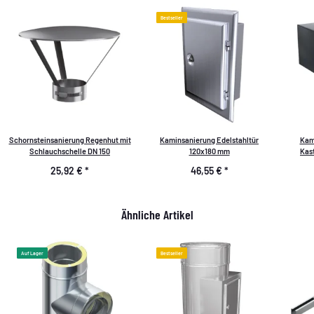
Bestseller
Schornsteinsanierung Regenhut mit
Kaminsanierung Edelstahltür
Kam
Schlauchschelle DN 150
120x180 mm
Kas
25,92 €
*
46,55 €
*
Ähnliche Artikel
Auf Lager
Bestseller