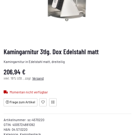
Kamingarnitur 3tlg. Dox Edelstahl matt
Kamingarnitur in Edelstahl matt, dreiteilig
206,94 €
inkl. 19% USt. , zzgl.
Versand
Momentan nicht verfügbar
Frage zum Artikel
Artikelnummer:
sc-4570220
GTIN:
4005724881092
HAN:
04.57.0220
Kategorie:
Kaminbesteck