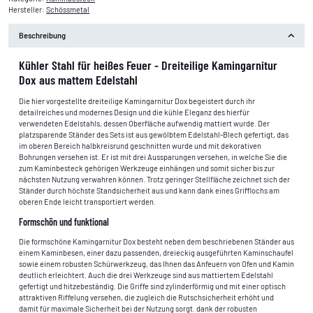
Hersteller:
Schössmetal
Beschreibung
Kühler Stahl für heißes Feuer - Dreiteilige Kamingarnitur
Dox aus mattem Edelstahl
Die hier vorgestellte dreiteilige Kamingarnitur Dox begeistert durch ihr
detailreiches und modernes Design und die kühle Eleganz des hierfür
verwendeten Edelstahls, dessen Oberfläche aufwendig mattiert wurde. Der
platzsparende Ständer des Sets ist aus gewölbtem Edelstahl-Blech gefertigt, das
im oberen Bereich halbkreisrund geschnitten wurde und mit dekorativen
Bohrungen versehen ist. Er ist mit drei Aussparungen versehen, in welche Sie die
zum Kaminbesteck gehörigen Werkzeuge einhängen und somit sicher bis zur
nächsten Nutzung verwahren können. Trotz geringer Stellfläche zeichnet sich der
Ständer durch höchste Standsicherheit aus und kann dank eines Grifflochs am
oberen Ende leicht transportiert werden.
Formschön und funktional
Die formschöne Kamingarnitur Dox besteht neben dem beschriebenen Ständer aus
einem Kaminbesen, einer dazu passenden, dreieckig ausgeführten Kaminschaufel
sowie einem robusten Schürwerkzeug, das Ihnen das Anfeuern von Ofen und Kamin
deutlich erleichtert. Auch die drei Werkzeuge sind aus mattiertem Edelstahl
gefertigt und hitzebeständig. Die Griffe sind zylinderförmig und mit einer optisch
attraktiven Riffelung versehen, die zugleich die Rutschsicherheit erhöht und
damit für maximale Sicherheit bei der Nutzung sorgt. dank der robusten