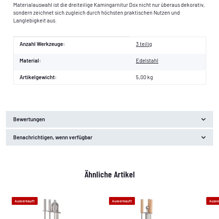
Materialauswahl ist die dreiteilige Kamingarnitur Dox nicht nur überaus dekorativ,
sondern zeichnet sich zugleich durch höchsten praktischen Nutzen und
Langlebigkeit aus.
Produkteigenschaft
Wert
Anzahl Werkzeuge:
3 teilig
Material:
Edelstahl
Artikelgewicht:
5,00
kg
Bewertungen
Benachrichtigen, wenn verfügbar
Ähnliche Artikel
Ausverkauft
Ausverkauft
Ausve