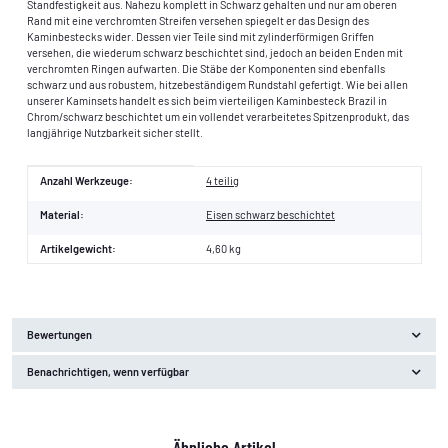
Standfestigkeit aus. Nahezu komplett in Schwarz gehalten und nur am oberen
Rand mit eine verchromten Streifen versehen spiegelt er das Design des
Kaminbestecks wider. Dessen vier Teile sind mit zylinderförmigen Griffen
versehen, die wiederum schwarz beschichtet sind, jedoch an beiden Enden mit
verchromten Ringen aufwarten. Die Stäbe der Komponenten sind ebenfalls
schwarz und aus robustem, hitzebeständigem Rundstahl gefertigt. Wie bei allen
unserer Kaminsets handelt es sich beim vierteiligen Kaminbesteck Brazil in
Chrom/schwarz beschichtet um ein vollendet verarbeitetes Spitzenprodukt, das
langjährige Nutzbarkeit sicher stellt.
Produkteigenschaft
Wert
Anzahl Werkzeuge:
4 teilig
Material:
Eisen schwarz beschichtet
Artikelgewicht:
4,60
kg
Bewertungen
Benachrichtigen, wenn verfügbar
Ähnliche Artikel