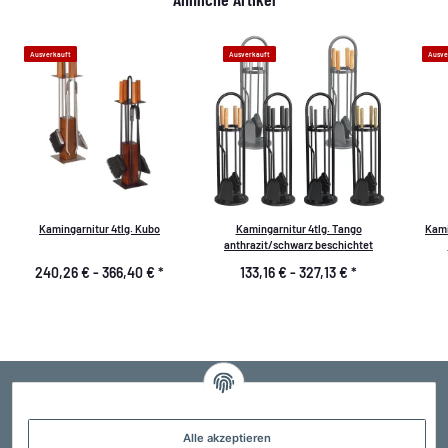
Ausverkauft
Ausverkauft
Ausve
Kamingarnitur 4tlg. Kubo
Kamingarnitur 4tlg. Tango
Kami
anthrazit/schwarz beschichtet
240,26 € -
366,40 €
*
133,16 € -
327,13 €
*
Alle akzeptieren
Der Profi für Edelstahlschornsteine, Schornsteinsanierung und Schornsteintechnik