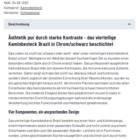
HAN:
04.56.1250
Kategorie:
Kaminbesteck
Hersteller:
Schössmetal
Beschreibung
Ästhtetik pur durch starke Kontraste - das vierteilige
Kaminbesteck Brazil in Chrom/schwarz beschichtet
Das Leben ist nicht nur schwarz oder weiß - aber unser vierteiliges Kaminbesteck
Brazil schon! Wenngleich wir Weiß bei diesem hochwertigen Set zu Gunsten einer
besonders edlen Optik durch Chrom ersetzt haben. Das professionell ausgeführte
Kaminbesteck Brazil lebt von starken Kontrasten, die ihm eine exklusive Ästhetik
verleihen. Daher zeigt sich das Set nicht nur überaus robust und funktional,
sondern dient zugleich der stilvollen Einrichtung Ihrer Räumlichkeiten, aus der es
als optisches Highlight heraus sticht. Verchromte Flächen wechseln sich bei allen
Einzelteilen des Kaminbestecks ab mit hochwertig schwarz beschichteten
Bereichen. Die moderne Eleganz dieses Sets prädestiniert es zum Einsatz in
trendorientierten Einrichtungsumgebungen während die erstklassige
Verarbeitung höchste Funktionalität und Haltbarkeit gewährleistet.
Vier Komponenten, ein ansprechendes Design
Das vierteilige Kaminbesteck Brazil besteht aus einer Holz- und Kohlenzange,
einem Kaminbesen sowie einer passenden Schaufel und nicht zuletzt aus einem
Schürhaken und dem zum Set passenden Ständer. Letztere ist in Form eines
runden, unten geschlossenen Köchers ausgeführt und zeichnet sich durch hohe