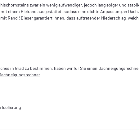
ahlschornsteins
zwar ein wenig aufwendiger, jedoch langlebiger und stabi
mit einem Bleirand ausgestattet, sodass eine dichte Anpassung an Dachzi
 mit Rand
! Dieser garantiert ihnen, dass auftretender Niederschlag, welc
ches in Grad zu bestimmen, haben wir für Sie einen Dachneigungsrechner 
Dachneigungsrechner
.
 Isolierung