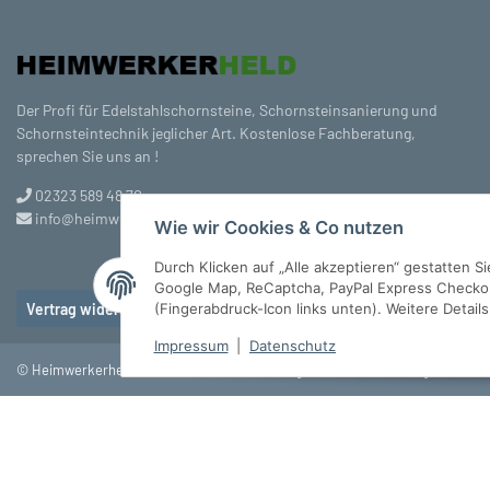
Der Profi für Edelstahlschornsteine, Schornsteinsanierung und
Schornsteintechnik jeglicher Art. Kostenlose Fachberatung,
sprechen Sie uns an !
02323 589 48 70
info@heimwerkerheld.de
Wie wir Cookies & Co nutzen
Durch Klicken auf „Alle akzeptieren“ gestatten 
Google Map, ReCaptcha, PayPal Express Checkout
(Fingerabdruck-Icon links unten). Weitere Detail
Vertrag widerrufen
Impressum
|
Datenschutz
© Heimwerkerheld GmbH
* Alle Preise inkl. gesetzlicher USt., zzgl.
Versan