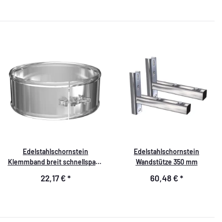
Edelstahlschornstein
Edelstahlschornstein
Klemmband breit schnellspann
Wandstütze 350 mm
DW 150
22,17 €
*
60,48 €
*