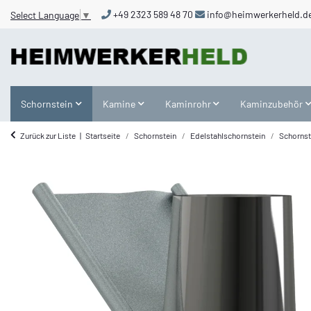
+49 2323 589 48 70
info@heimwerkerheld.d
Select Language
▼
Schornstein
Kamine
Kaminrohr
Kaminzubehör
Zurück zur Liste
Startseite
Schornstein
Edelstahlschornstein
Schornst