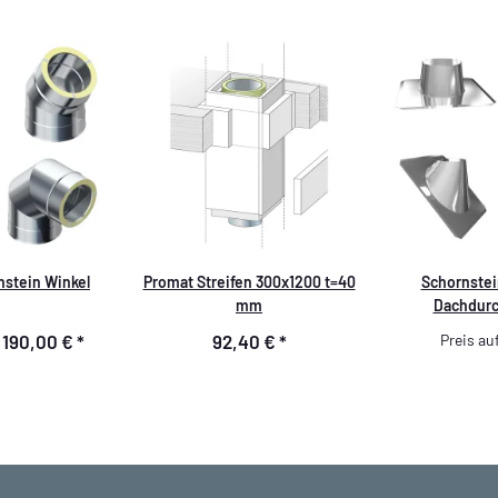
stein Winkel
Promat Streifen 300x1200 t=40
Schornstei
mm
Dachdurc
Edelsta
-
190,00 €
*
92,40 €
*
Preis au