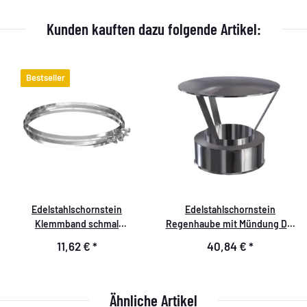
Kunden kauften dazu folgende Artikel:
Bestseller
Edelstahlschornstein
Edelstahlschornstein
Klemmband schmal
Regenhaube mit Mündung DW
schnellspann DW 150
150
11,62 €
*
40,84 €
*
Ähnliche Artikel