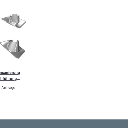
nsanierung
hführung
hl/Blei
f Anfrage